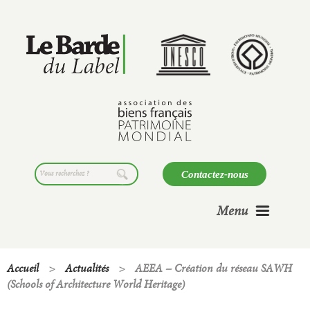
Skip
to
content
Search
Contactez-nous
for:
Menu
Accueil
>
Actualités
>
AEEA – Création du réseau SAWH
(Schools of Architecture World Heritage)