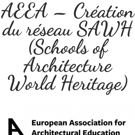
AEEA – Création
du réseau SAWH
(Schools of
Architecture
World Heritage)