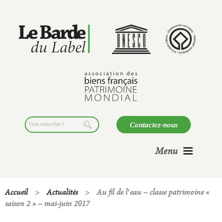
Skip
to
content
Search
Contactez-nous
for:
Menu
Accueil
>
Actualités
>
Au fil de l’eau – classe patrimoine «
saison 2 » – mai-juin 2017